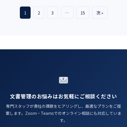
1
2
3
…
15
次 »
投
稿
の
ペ
ー
ジ
送
り
文書管理のお悩みはお気軽にご相談ください
専門スタッフが貴社の課題をヒアリングし、最適なプランをご提
案します。Zoom・Teamsでのオンライン相談にも対応していま
す。