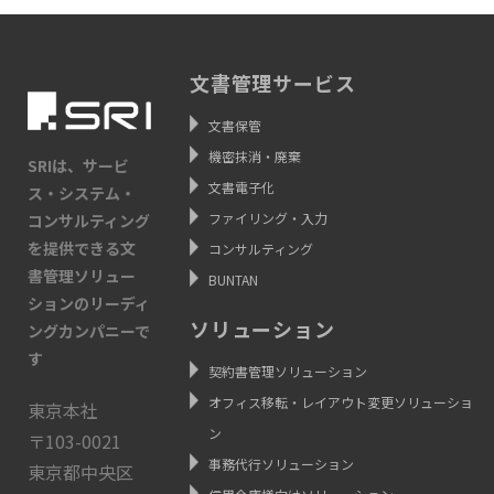
文書管理サービス
文書保管
機密抹消・廃棄
SRIは、サービ
文書電子化
ス・システム・
ファイリング・入力
コンサルティング
を提供できる文
コンサルティング
書管理ソリュー
BUNTAN
ションのリーディ
ソリューション
ングカンパニーで
す
契約書管理ソリューション
オフィス移転・レイアウト変更ソリューショ
東京本社
ン
〒103-0021
事務代行ソリューション
東京都中央区